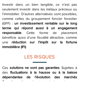
Investir dans un bien tangible, ce n’est pas
seulement investir dans les métaux précieux ou
l’immobilier. D’autres alternatives sont possibles,
comme celles du groupement foncier forestier
(GFF) :
un investissement rentable sur le long
terme qui répond aussi à un engagement
responsable
. Cette forme de placement
bénéficie aussi d’une fiscalité attractive, comme
une
réduction sur l’impôt sur la fortune
immobilière (IFI)
.
LES RISQUES
Ces
solutions ne sont pas garanties
. Sujettes à
des
fluctuations à la hausse ou à la baisse
dépendantes de l’évolution des marchés
financiers
, elles présentent plusieurs risques :
risque de perte en capital, risque de faible
liquidité et d'investissement dans des sociétés
non cotées, risque lié au niveau des frais, risque
lié à l'investissement dans des petites
capitalisations sur des marchés non
réglementés. Afin de prendre connaissance en