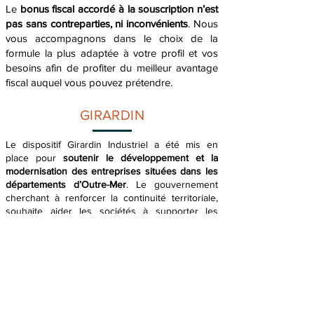
Le
bonus fiscal accordé à la souscription n’est
pas sans contreparties, ni inconvénients
. Nous
vous accompagnons dans le choix de la
formule la plus adaptée à votre profil et vos
besoins afin de profiter du meilleur avantage
fiscal auquel vous pouvez prétendre.
GIRARDIN
Le dispositif Girardin Industriel a été mis en
place pour
soutenir le développement et la
modernisation des entreprises situées dans les
départements d’Outre-Mer
. Le gouvernement
cherchant à renforcer la continuité territoriale,
souhaite aider les sociétés à supporter les
difficultés structurelles liées à leur éloignement.
Le dispositif Girardin permet à ces dernières
d’acquérir des biens industriels neufs à moindre
coût. Ces biens seront mis en location pour une
durée minimum de 5 années, puis seront cédés
à l’exploitant pour une somme moindre.