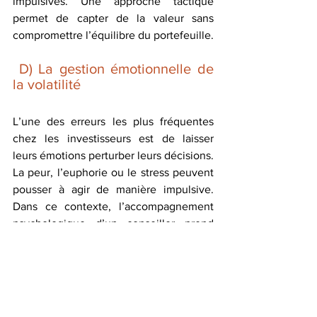
impulsives. Une approche tactique 
permet de capter de la valeur sans 
compromettre l’équilibre du portefeuille.
D) La gestion émotionnelle de 
la volatilité
L’une des erreurs les plus fréquentes 
chez les investisseurs est de laisser 
leurs émotions perturber leurs décisions. 
La peur, l’euphorie ou le stress peuvent 
pousser à agir de manière impulsive. 
Dans ce contexte, l’accompagnement 
psychologique d’un conseiller prend 
tout son sens : en posant les bonnes 
questions et en recentrant sur les 
objectifs long terme, il aide à éviter les 
erreurs dictées par l’émotion.