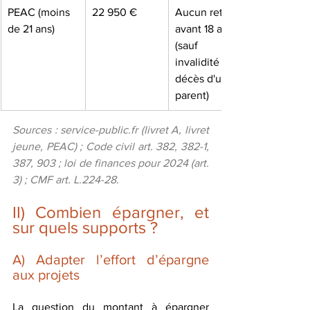
PEAC (moins 
22 950 €
Aucun retrait 
de 21 ans)
avant 18 ans 
(sauf 
invalidité ou 
décès d'un 
parent)
Sources : 
service-public.fr
 (livret A, livret 
jeune, PEAC) ; Code civil art. 382, 382-1, 
387, 903 ; loi de finances pour 2024 (art. 
3) ; CMF art. L.224-28.
II) Combien épargner, et 
sur quels supports ?
A) Adapter l’effort d’épargne 
aux projets
La question du montant à épargner 