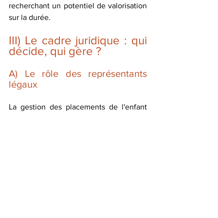
recherchant un potentiel de valorisation 
sur la durée.
III) Le cadre juridique : qui 
décide, qui gère ?
A) Le rôle des représentants 
légaux
La gestion des placements de l'enfant 
mineur relève en principe de 
l'administration légale, assurée par les 
représentants légaux, qui sont tenus 
d'agir dans le seul intérêt du mineur 
avec une gestion prudente (
Code civil, 
art. 382 et 385
), sauf stipulation 
contraire du donateur ou testateur (
art. 
384
).
Ils bénéficient en contrepartie d'un 
droit 