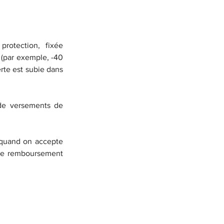
rotection, fixée 
 (par exemple, -40 
erte est subie dans 
de versements de 
 quand on accepte 
 de remboursement 