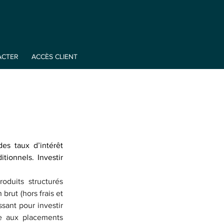
ACTER
ACCÈS CLIENT
s taux d’intérêt 
ionnels. Investir 
duits structurés 
rut (hors frais et 
sant pour investir 
e aux placements 