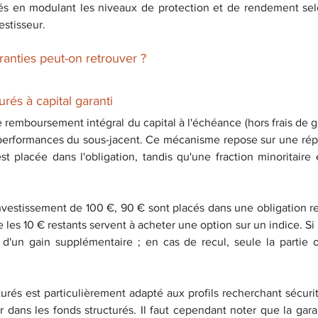
rés en modulant les niveaux de protection et de rendement sel
estisseur.
aranties peut-on retrouver ?
urés à capital garanti
 remboursement intégral du capital à l'échéance (hors frais de ge
performances du sous-jacent. Ce mécanisme repose sur une répar
st placée dans l'obligation, tandis qu'une fraction minoritaire 
nvestissement de 100 €, 90 € sont placés dans une obligation r
 les 10 € restants servent à acheter une option sur un indice. Si l
e d'un gain supplémentaire ; en cas de recul, seule la partie ob
rés est particulièrement adapté aux profils recherchant sécurité 
r dans les fonds structurés. Il faut cependant noter que la gara