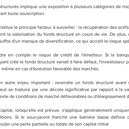
structurés implique une exposition à plusieurs catégories de risq
nt toute souscription.
titue le principal facteur à surveiller : la récupération des actifs
nt la valorisation du fonds structuré en cours de vie. De plus, 
ouffre d'un manque de diversification, ce qui accroît le risque sp
dre en compte le risque de crédit de l'émetteur. Si la banque
yant créé le fonds structuré venait à faire défaut, l'investisseur p
l, même en cas d'évolution favorable des marchés.
 un autre enjeu important : revendre un fonds structuré avant
t se traduire par une décote significative par rapport à la va
texte de conditions de marché défavorables ou d'élargissement 
 capital, lorsqu'elle est prévue, s'applique généralement unique
tions. Si le sous-jacent franchit une barrière basse définie c
 subir une perte partielle ou totale de son capital initial.