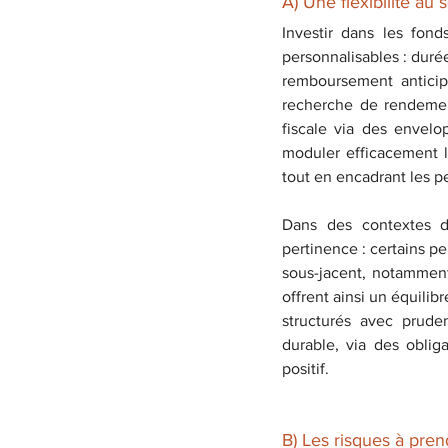
A) Une flexibilité au 
Investir dans les fon
personnalisables : duré
remboursement anticip
recherche de rendement 
fiscale via des envelo
moduler efficacement l
tout en encadrant les pe
Dans des contextes de
pertinence : certains 
sous-jacent, notamment
offrent ainsi un équilib
structurés avec pruden
durable, via des oblig
positif.
B) Les risques à pr