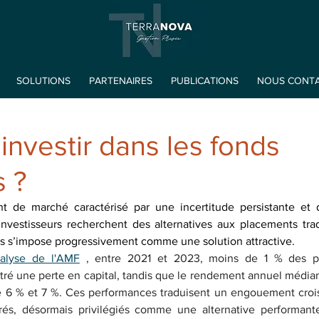
SOLUTIONS
PARTENAIRES
PUBLICATIONS
NOUS CONT
investir dans les fonds
s ?
 de marché caractérisé par une incertitude persistante et de
nvestisseurs recherchent des alternatives aux placements tradit
és s’impose progressivement comme une solution attractive.
nalyse de l'AMF
 , entre 2021 et 2023, moins de 1 % des pro
ré une perte en capital, tandis que le rendement annuel médian b
ntre 6 % et 7 %. Ces performances traduisent un engouement crois
urés, désormais privilégiés comme une alternative performant