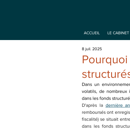
ACCUEIL
LE CABINET
8 juil. 2025
Pourquoi 
structuré
Dans un environnement
volatils, de nombreux i
dans les fonds structur
D'après la 
dernière a
remboursés ont enregist
fiscalité) se situait e
dans les fonds struct