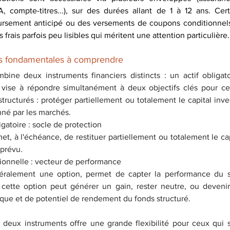
A, compte-titres...), sur des durées allant de 1 à 12 ans. Cert
sement anticipé ou des versements de coupons conditionnels. 
frais parfois peu lisibles qui méritent une attention particulière.
s fondamentales à comprendre
bine deux instruments financiers distincts : un actif obligato
e vise à répondre simultanément à deux objectifs clés pour ce
structurés : protéger partiellement ou totalement le capital invest
né par les marchés.
gatoire : socle de protection
, à l'échéance, de restituer partiellement ou totalement le capi
 prévu.
onnelle : vecteur de performance
néralement une option, permet de capter la performance du so
 cette option peut générer un gain, rester neutre, ou devenir 
isque et de potentiel de rendement du fonds structuré.
deux instruments offre une grande flexibilité pour ceux qui so