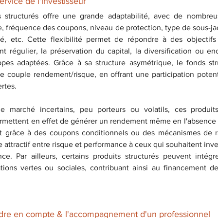
service de l'investisseur
ds structurés offre une grande adaptabilité, avec de nombreu
e, fréquence des coupons, niveau de protection, type de sous-jac
é, etc. Cette flexibilité permet de répondre à des objectifs
régulier, la préservation du capital, la diversification ou enco
ppes adaptées. Grâce à sa structure asymétrique, le fonds st
e couple rendement/risque, en offrant une participation potent
rtes.
 marché incertains, peu porteurs ou volatils, ces produits
permettent en effet de générer un rendement même en l'absence 
 grâce à des coupons conditionnels ou des mécanismes de rapp
re attractif entre risque et performance à ceux qui souhaitent inves
ce. Par ailleurs, certains produits structurés peuvent intég
ations vertes ou sociales, contribuant ainsi au financement de
endre en compte & l'accompagnement d'un professionnel