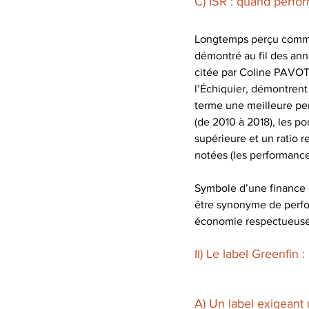
C) ISR : quand perfo
Longtemps perçu comme m
démontré au fil des anné
citée par Coline PAVOT
l’Échiquier, démontrent
terme une meilleure per
(de 2010 à 2018), les p
supérieure et un ratio 
notées (les performance
Symbole d’une finance e
être synonyme de perfor
économie respectueuse 
II) Le label Greenfin 
A) Un label exigeant