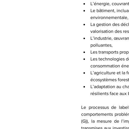
L’énergie, couvrant
Le bâtiment, inclua
environnementale,
La gestion des déche
valorisation des re
L’industrie, œuvran
polluantes,
Les transports prop
Les technologies de
consommation énerg
L’agriculture et la
écosystèmes forest
L’adaptation au cha
résilients face au
Le processus de label
comportements probléma
(G)), la mesure de l’i
transmises aux investiss