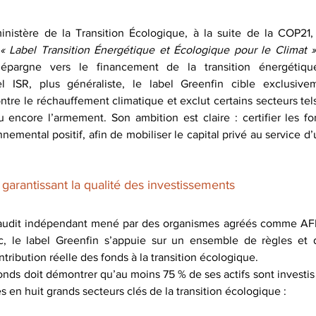
nistère de la Transition Écologique, à la suite de la COP21, 
« Label Transition Énergétique et Écologique pour le Climat 
’épargne vers le financement de la transition énergétiqu
l ISR, plus généraliste, le label Greenfin cible exclusiveme
ontre le réchauffement climatique et exclut certains secteurs tels
u encore l’armement. Son ambition est claire : certifier les fo
nemental positif, afin de mobiliser le capital privé au service 
garantissant la qualité des investissements
n audit indépendant mené par des organismes agréés comme AFN
 le label Greenfin s’appuie sur un ensemble de règles et de 
ntribution réelle des fonds à la transition écologique.
fonds doit démontrer qu’au moins 75 % de ses actifs sont investis 
ies en huit grands secteurs clés de la transition écologique :