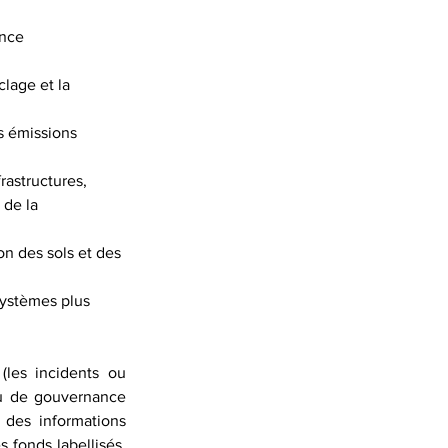
nce 
clage et la 
s émissions 
rastructures,
 de la 
on des sols et des 
systèmes plus 
les incidents ou 
u de gouvernance 
 des informations 
 fonds labellisés, 