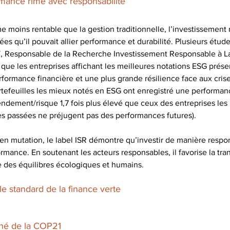
rmance rime avec responsabilité
oins rentable que la gestion traditionnelle, l’investissement 
es qu’il pouvait allier performance et durabilité. Plusieurs étude
, Responsable de la Recherche Investissement Responsable à La
 que les entreprises affichant les meilleures notations ESG prése
formance financière et une plus grande résilience face aux crise
ortefeuilles les mieux notés en ESG ont enregistré une performanc
rendement/risque 1,7 fois plus élevé que ceux des entreprises les
s passées ne préjugent pas des performances futures).
n mutation, le label ISR démontre qu’investir de manière respon
mance. En soutenant les acteurs responsables, il favorise la tran
des équilibres écologiques et humains.
: le standard de la finance verte
 né de la COP21