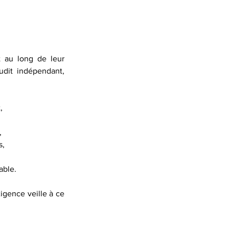
 au long de leur 
udit indépendant, 
,
,
s,
able.
igence veille à ce 