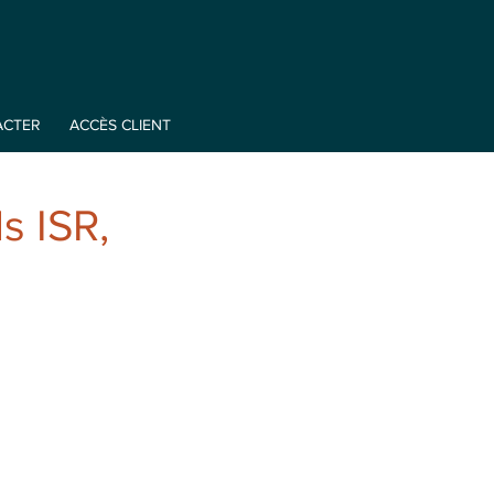
ACTER
ACCÈS CLIENT
s ISR,