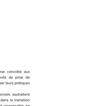
nse concrète aux 
xte de prise de 
r leurs pratiques 
onnels souhaitent 
ns la transition 
nt responsable ne 