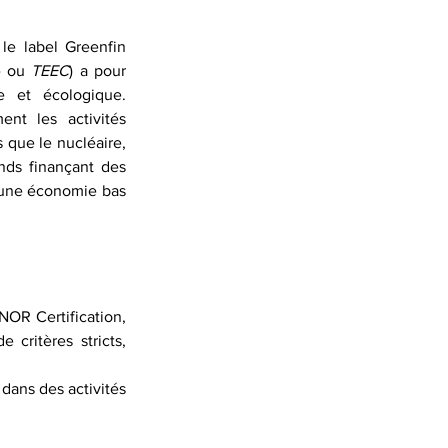
le label Greenfin 
»
 ou 
TEEC
) a pour 
e et écologique. 
nt les activités 
 que le nucléaire, 
nds finançant des 
d’une économie bas 
OR Certification, 
critères stricts, 
dans des activités 