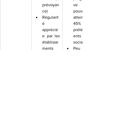
prévoyan
ve 
ce)
pouvant 
Régularit
atteindre 
é 
45% + 
apprécié
prélèvem
e par les 
ents 
établisse
sociaux
ments 
Peu de 
bancaires
flexibilité
Possibilit
é de 
déductio
ns 
fiscales 
(frais 
professio
nnels)