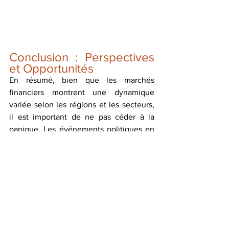
Conclusion : Perspectives 
et Opportunités
En résumé, bien que les marchés 
financiers montrent une dynamique 
variée selon les régions et les secteurs, 
il est important de ne pas céder à la 
panique. Les événements politiques en 
France créent une incertitude 
temporaire, mais les fondamentaux 
économiques restent solides. Les 
valeurs technologiques américaines, 
quant à elles, continuent de prospérer, 
offrant des opportunités de croissance.
Les investisseurs doivent rester vigilants 