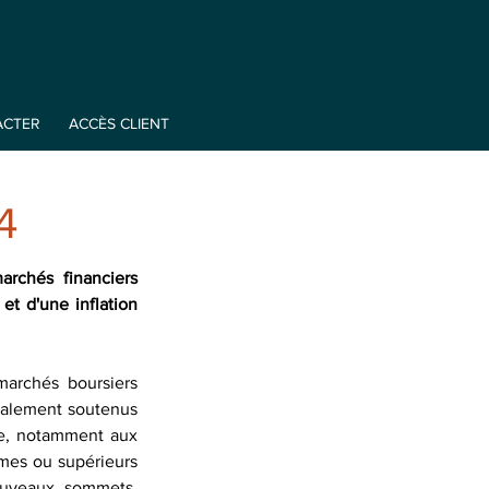
ACTER
ACCÈS CLIENT
4
chés financiers 
t d'une inflation 
archés boursiers 
palement soutenus 
le, notamment aux 
mes ou supérieurs 
ouveaux sommets. 