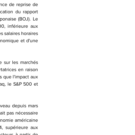
nce de reprise de 
cation du rapport 
ponaise (BOJ). Le 
, inférieure aux 
salaires horaires 
onomique et d'une 
e sur les marchés 
atrices en raison 
 que l'impact aux 
aq, le S&P 500 et 
iveau depuis mars 
ait pas nécessaire 
onomie américaine 
, supérieure aux 
cteurs à partir de 