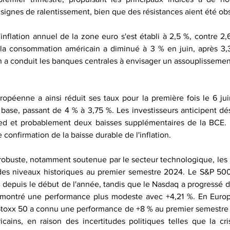
s signes de ralentissement, bien que des résistances aient été o
inflation annuel de la zone euro s'est établi à 2,5 %, contre 2,
à la consommation américain a diminué à 3 % en juin, après 3,
on a conduit les banques centrales à envisager un assouplissement
opéenne a ainsi réduit ses taux pour la première fois le 6 ju
base, passant de 4 % à 3,75 %. Les investisseurs anticipent dé
ed et probablement deux baisses supplémentaires de la BCE. L
confirmation de la baisse durable de l'inflation.
obuste, notamment soutenue par le secteur technologique, les p
 des niveaux historiques au premier semestre 2024. Le S&P 500
depuis le début de l'année, tandis que le Nasdaq a progressé d
montré une performance plus modeste avec +4,21 %. En Europe,
Stoxx 50 a connu une performance de +8 % au premier semestre 2
cains, en raison des incertitudes politiques telles que la cris