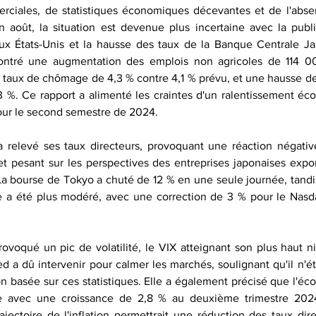
rciales, de statistiques économiques décevantes et de l'abse
n août, la situation est devenue plus incertaine avec la publi
ux États-Unis et la hausse des taux de la Banque Centrale Ja
ontré une augmentation des emplois non agricoles de 114 000
 taux de chômage de 4,3 % contre 4,1 % prévu, et une hausse des 
3 %. Ce rapport a alimenté les craintes d'un ralentissement éc
pour le second semestre de 2024.
a relevé ses taux directeurs, provoquant une réaction négativ
t pesant sur les perspectives des entreprises japonaises export
a bourse de Tokyo a chuté de 12 % en une seule journée, tandis
e a été plus modéré, avec une correction de 3 % pour le Nasd
voqué un pic de volatilité, le VIX atteignant son plus haut n
d a dû intervenir pour calmer les marchés, soulignant qu'il n'ét
n basée sur ces statistiques. Elle a également précisé que l'éc
ce avec une croissance de 2,8 % au deuxième trimestre 2024
ajectoire de l'inflation permettrait une réduction des taux dire