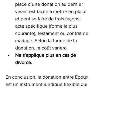
place d’une donation au dernier 
vivant est facile à mettre en place 
et peut se faire de trois façons : 
acte spécifique (forme la plus 
courante), testament ou contrat de 
mariage. Selon la forme de la 
donation, le coût variera.    
Ne s’applique plus en cas de 
divorce.
En conclusion, la donation entre Époux 
est un instrument juridique flexible qui 
peut être adapté aux besoins 
spécifiques des couples avec des 
enfants, qu'ils soient en commun ou 
d'une union précédente. Elle offre une 
manière proactive de gérer la 
transmission du patrimoine, tout en 
garantissant la sécurité financière du 