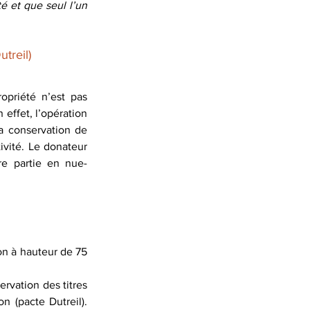
é et que seul l’un 
treil)
opriété n’est pas 
effet, l’opération 
La conservation de 
tivité. Le donateur 
tre partie en nue-
on à hauteur de 75 
rvation des titres 
 (pacte Dutreil). 