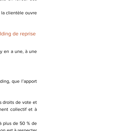
la clientèle ouvre 
lding de reprise
l y en a une, à une 
ing, que l’apport 
 droits de vote et 
nt collectif et à 
 à plus de 50 % de 
on est à respecter 