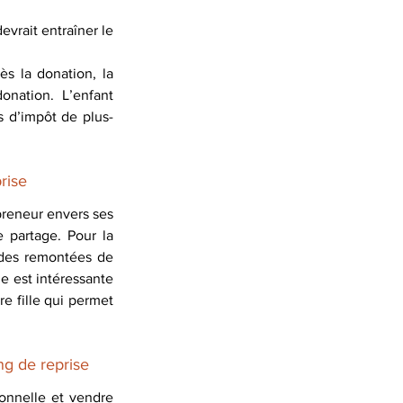
evrait entraîner le 
ès la donation, la 
onation. L’enfant 
 d’impôt de plus-
rise
preneur envers ses 
 partage. Pour la 
des remontées de 
e est intéressante 
e fille qui permet 
ng de reprise
onnelle et vendre 