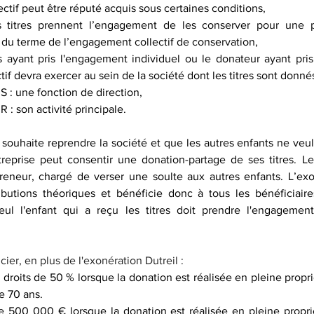
tif peut être réputé acquis sous certaines conditions,
s titres prennent l’engagement de les conserver pour une 
 du terme de l’engagement collectif de conservation,
s ayant pris l'engagement individuel ou le donateur ayant pri
tif devra exercer au sein de la société dont les titres sont donnés
’IS : une fonction de direction,
’IR : son activité principale.
s souhaite reprendre la société et que les autres enfants ne veu
ntreprise peut consentir une donation-partage de ses titres. Les
preneur, chargé de verser une soulte aux autres enfants. L’exon
ributions théoriques et bénéficie donc à tous les bénéficiair
eul l'enfant qui a reçu les titres doit prendre l'engagement
ier, en plus de l'exonération Dutreil :
droits de 50 % lorsque la donation est réalisée en pleine propri
e 70 ans.
 500 000 € lorsque la donation est réalisée en pleine propri