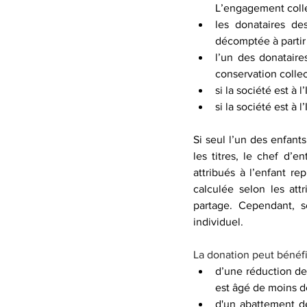
L’engagement collec
les donataires de
décomptée à partir
l’un des donataire
conservation collec
si la société est à l
si la société est à l
Si seul l’un des enfant
les titres, le chef d’e
attribués à l’enfant re
calculée selon les att
partage. Cependant, s
individuel.
La donation peut bénéfic
d’une réduction de 
est âgé de moins d
d'un abattement de