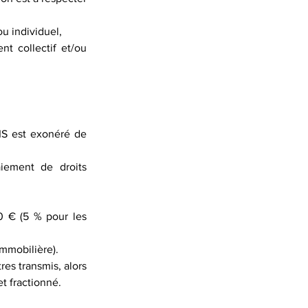
ou individuel,
t collectif et/ou 
IS est exonéré de 
iement de droits 
 € (5 % pour les 
immobilière).
res transmis, alors 
et fractionné.