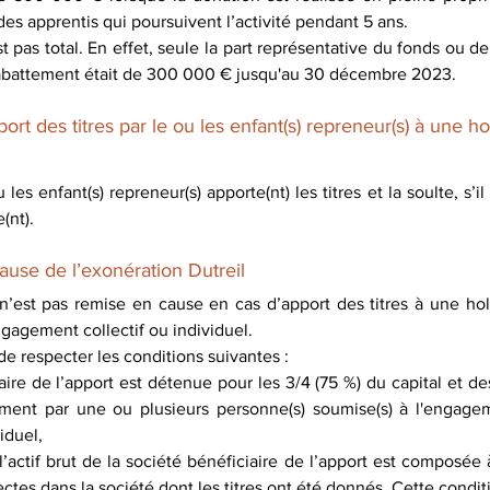
des apprentis qui poursuivent l’activité pendant 5 ans.
t pas total. En effet, seule la part représentative du fonds ou de 
L'abattement était de 300 000 € jusqu'au 30 décembre 2023. 
rt des titres par le ou les enfant(s) repreneur(s) à une ho
les enfant(s) repreneur(s) apporte(nt) les titres et la soulte, s’i
(nt).
ause de l’exonération Dutreil
 n’est pas remise en cause en cas d’apport des titres à une hold
ngagement collectif ou individuel.
de respecter les conditions suivantes :
aire de l’apport est détenue pour les 3/4 (75 %) du capital et des
ement par une ou plusieurs personne(s) soumise(s) à l'engageme
iduel,
 l’actif brut de la société bénéficiaire de l’apport est composée
ectes dans la société dont les titres ont été donnés. Cette conditi