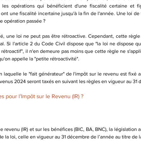
 les opérations qui bénéficient d'une fiscalité certaine et f
 ont une fiscalité incertaine jusqu'à la fin de l'année. Une loi de
ne opération passée ? 
vé, une loi ne peut pas être rétroactive. Cependant, cette règle
al. Si l'article 2 du Code Civil dispose que "la loi ne dispose que
et rétroactif", il n'en demeure pas moins que cette règle ne s'appli
'on appelle la "petite rétroactivité".
lon laquelle le "fait générateur" de l'impôt sur le revenu est fixé
revenus 2024 seront taxés en suivant les règles en vigueur au 3
 pour l’Impôt sur le Revenu (IR) ?
e revenu (IR) et sur les bénéfices (BIC, BA, BNC), la législation ap
de la loi, celle en vigueur au 31 décembre de l’année au titre de la