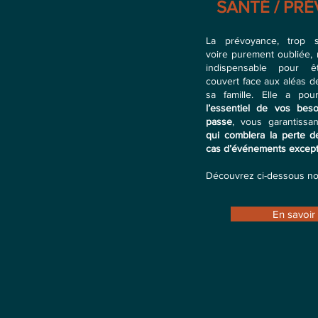
SANTÉ / PR
La prévoyance, trop s
voire purement oubliée, 
indispensable pour ê
couvert face aux aléas de
sa famille. Elle a p
l’essentiel de vos beso
passe
, vous garantiss
qui comblera la perte 
cas d’événements except
Découvrez ci-dessous nos
En savoir