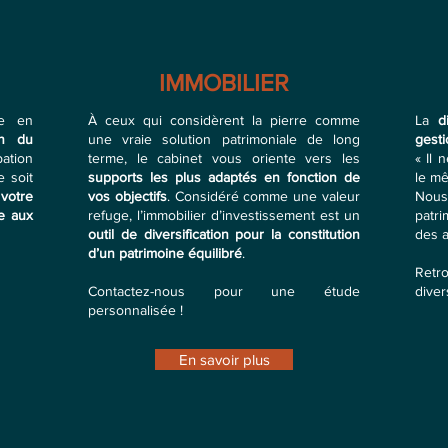
IMMOBILIER
ue en
À ceux qui considèrent la pierre comme
La
d
on du
une vraie solution patrimoniale de long
gesti
ation
terme, le cabinet vous oriente vers les
« Il 
 soit
supports les plus adaptés en fonction de
le mê
 votre
vos objectifs
. Considéré comme une valeur
Nous
ce aux
refuge, l’immobilier d’investissement est un
patr
outil de diversification
pour la constitution
des a
d’un patrimoine équilibré
.​
Retr
Contactez-nous pour une étude
divers
personnalisée !
En savoir plus