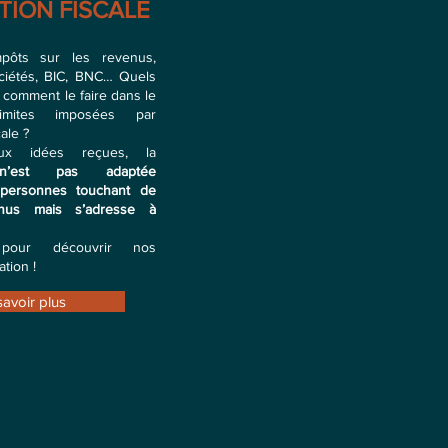
TION FISCALE
mpôts sur les revenus,
ciétés, BIC, BNC… Quels
 comment le faire dans le
imites imposées par
cale ?
aux idées reçues, la
n n’est pas adaptée
personnes touchant de
enus mais s’adresse à
 pour découvrir nos
ation !
savoir plus