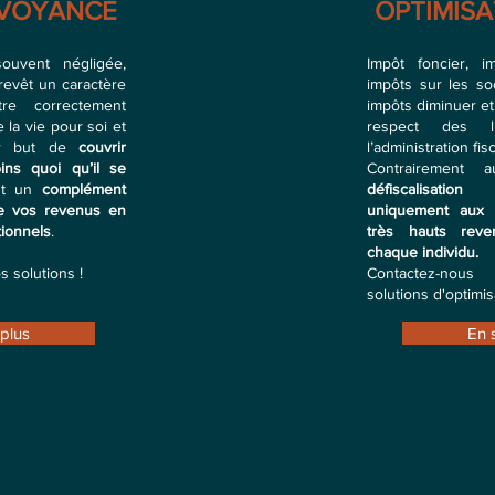
ÉVOYANCE
OPTIMISA
ouvent négligée,
Impôt foncier, i
revêt un caractère
impôts sur les so
tre correctement
impôts diminuer et
 la vie pour soi et
respect des l
our but de
couvrir
l’administration fis
ins quoi qu’il se
Contrairement 
ant un
complément
défiscalisatio
de vos revenus en
uniquement aux 
ionnels
.
très hauts rev
chaque individu.
 solutions !
Contactez-nous
solutions d'optimis
 plus
En 